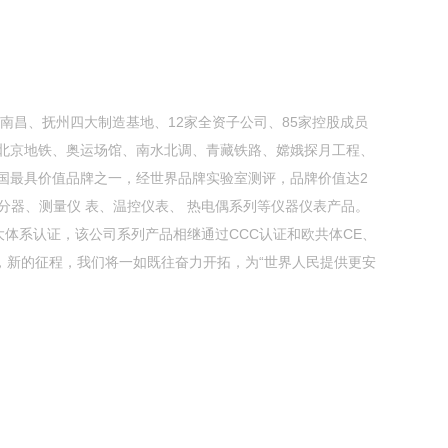
海、南昌、抚州四大制造基地、12家全资子公司、85家控股成员
电、北京地铁、奥运场馆、南水北调、青藏铁路、嫦娥探月工程、
中国最具价值品牌之一，经世界品牌实验室测评，品牌价值达2
均分器、测量仪 表、温控仪表、 热电偶系列等仪器仪表产品。
1三大体系认证，该公司系列产品相继通过CCC认证和欧共体CE、
，新的征程，我们将一如既往奋力开拓，为“世界人民提供更安