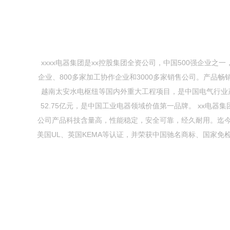
xxxx电器集团是xx控股集团全资公司，中国500强企业之
企业、800多家加工协作企业和3000多家销售公司。产品
越南太安水电枢纽等国内外重大工程项目，是中国电气行业产
52.75亿元，是中国工业电器领域价值第一品牌。 xx电
公司产品科技含量高，性能稳定，安全可靠，经久耐用。迄今为止，
美国UL、英国KEMA等认证，并荣获中国驰名商标、国家